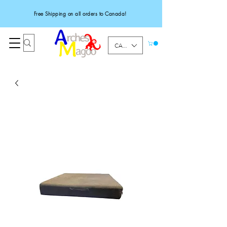
Free Shipping on all orders to Canada!
CAD (C$)