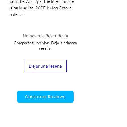
for a The Wall 2pk. The liner is made 
using Marilite, 200D Nylon Oxford 
material.
No hay reseñas todavía
Comparte tu opinión. Deja la primera
reseña.
Dejar una reseña
Customer Reviews
Gift Cards
Contact Us